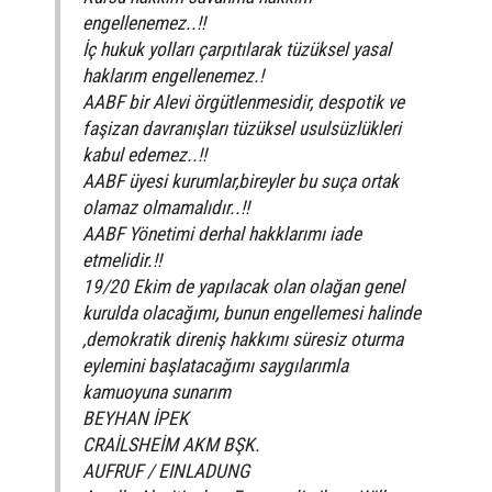
engellenemez..!!
İç hukuk yolları çarpıtılarak tüzüksel yasal
haklarım engellenemez.!
AABF bir Alevi örgütlenmesidir, despotik ve
faşizan davranışları tüzüksel usulsüzlükleri
kabul edemez..!!
AABF üyesi kurumlar,bireyler bu suça ortak
olamaz olmamalıdır..!!
AABF Yönetimi derhal hakklarımı iade
etmelidir.!!
19/20 Ekim de yapılacak olan olağan genel
kurulda olacağımı, bunun engellemesi halinde
,demokratik direniş hakkımı süresiz oturma
eylemini başlatacağımı saygılarımla
kamuoyuna sunarım
BEYHAN İPEK
CRAİLSHEİM AKM BŞK.
AUFRUF / EINLADUNG