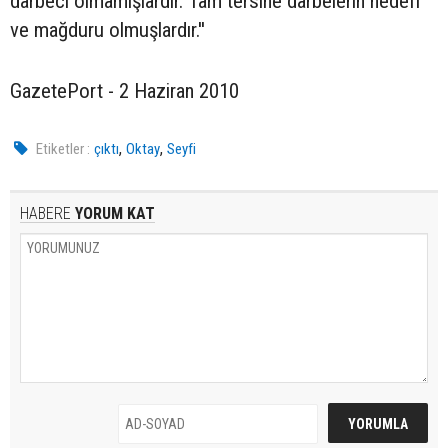
darbeci olmamışlardır. Tam tersine darbelerin hedefi
ve mağduru olmuşlardır.''
GazetePort - 2 Haziran 2010
,
,
Etiketler :
çıktı
Oktay
Seyfi
HABERE
YORUM KAT