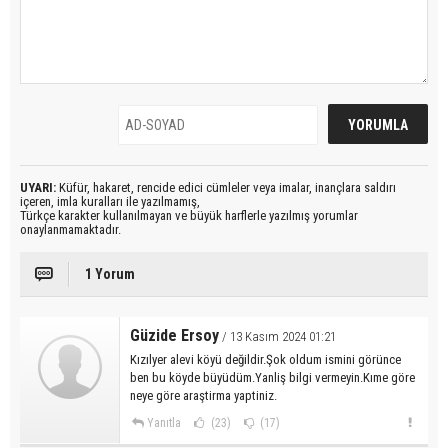
UYARI:
Küfür, hakaret, rencide edici cümleler veya imalar, inançlara saldırı
içeren, imla kuralları ile yazılmamış,
Türkçe karakter kullanılmayan ve büyük harflerle yazılmış yorumlar
onaylanmamaktadır.
1 Yorum
Güzide Ersoy
/ 13 Kasım 2024 01:21
Kızılyer alevi köyü değildir.Şok oldum ismini görünce
ben bu köyde büyüdüm.Yanliş bilgi vermeyin.Kıme göre
neye göre araştirma yaptiniz.
Yanıtla
(23)
(17)