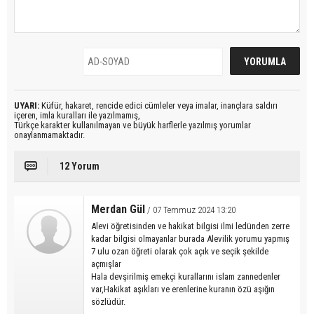
UYARI:
Küfür, hakaret, rencide edici cümleler veya imalar, inançlara saldırı
içeren, imla kuralları ile yazılmamış,
Türkçe karakter kullanılmayan ve büyük harflerle yazılmış yorumlar
onaylanmamaktadır.
12 Yorum
Merdan Gül
/ 07 Temmuz 2024 13:20
Alevi öğretisinden ve hakikat bilgisi ilmi ledünden zerre
kadar bilgisi olmayanlar burada Alevilik yorumu yapmış
7 ulu ozan öğreti olarak çok açık ve seçik şekilde
açmışlar
Hala devşirilmiş emekçi kurallarını islam zannedenler
var,Hakikat aşıkları ve erenlerine kuranın özü aşığın
sözlüdür.