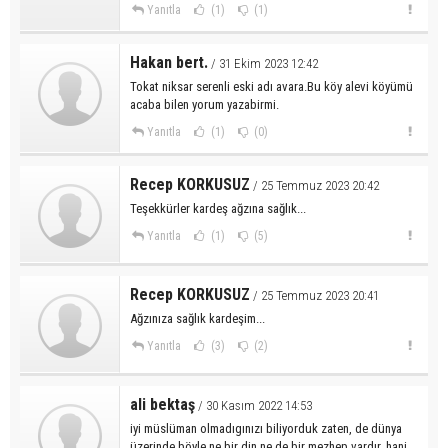
Yanıtla
(1)
(1)
Hakan bert.
/ 31 Ekim 2023 12:42
Tokat niksar serenli eski adı avara.Bu köy alevi köyümü
acaba bilen yorum yazabirmi.
Yanıtla
(1)
(0)
Recep KORKUSUZ
/ 25 Temmuz 2023 20:42
Teşekkürler kardeş ağzına sağlık...
Yanıtla
(1)
(5)
Recep KORKUSUZ
/ 25 Temmuz 2023 20:41
Ağzınıza sağlık kardeşim...
Yanıtla
(3)
(2)
ali bektaş
/ 30 Kasım 2022 14:53
iyi müslüman olmadıgınızı biliyorduk zaten, de dünya
üzerinde böyle ne bir din ne de bir mezhep vardır. hani