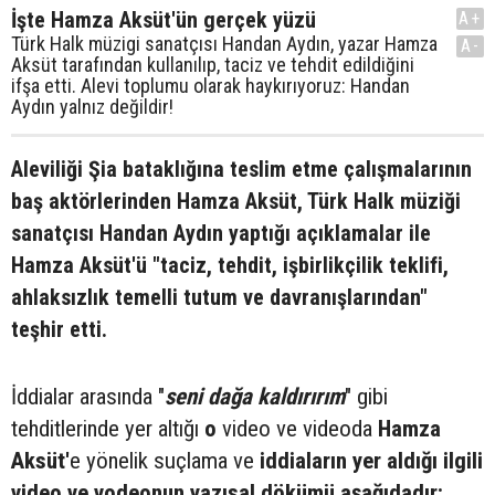
İşte Hamza Aksüt'ün gerçek yüzü
A+
Türk Halk müzigi sanatçısı Handan Aydın, yazar Hamza
A-
Aksüt tarafından kullanılıp, taciz ve tehdit edildiğini
ifşa etti. Alevi toplumu olarak haykırıyoruz: Handan
Aydın yalnız değildir!
Aleviliği Şia bataklığına teslim etme çalışmalarının
baş aktörlerinden Hamza Aksüt, Türk Halk müziği
sanatçısı Handan Aydın yaptığı açıklamalar ile
Hamza Aksüt'ü "taciz, tehdit, işbirlikçilik teklifi,
ahlaksızlık temelli tutum ve davranışlarından"
teşhir etti.
İddialar arasında "
seni dağa kaldırırım
" gibi
tehditlerinde yer altığı
o
video ve videoda
Hamza
Aksüt'
e yönelik suçlama ve
iddiaların yer aldığı ilgili
video ve vodeonun yazısal dökümü aşağıdadır: