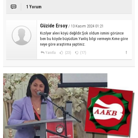
1 Yorum
Güzide Ersoy
/ 13 Kasım 2024 01:21
Kızılyer alevi köyü değildir.Şok oldum ismini görünce
ben bu köyde büyüdüm.Yanliş bilgi vermeyin.Kıme göre
neye göre araştirma yaptiniz.
Yanıtla
(23)
(17)