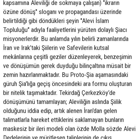
kapsamına Aleviliği de sokmaya çalışan) "ikrarın
özüne dönüş" sloganı ve propagandası üzerinde
belirtildiği gibi döndükleri şeyin "Alevi İslam
Topluluğu" adıyla faaliyetlerini yürüten dolaylı Şiacı
misyonerlerdir. Bu anlamda yılın belirli zamanlarında
İran ve Irak’taki Şiilerin ve Safevilerin kutsal
mekânlarına çeşitli geziler düzenleyerek, benzeşimin
ve dönüşümün gerek duyduğu bilinçaltına müsait bir
zemin hazırlanmaktadır. Bu Proto-Şia aşamasındaki
güruh Şia'lığa geçiş öncesindeki ara formu oluşturan
bir nitelik taşımaktadır. Tekirdağ Çerkezköy’de
dönüşümünü tamamlayan; Aleviliğin aslında Şiilik
olduğunu iddia edip, artık alenen İran'dan gelen
talimatlarla hareket ettiklerini saklamayan bunların
maskesiz bir ileri modeli olan özde Molla sözde Alevi
Dedelerinin ve müritleşen taliplerinin de çıkış