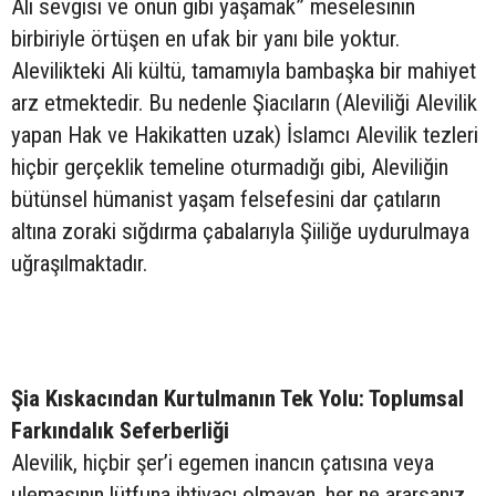
Ali sevgisi ve onun gibi yaşamak” meselesinin
birbiriyle örtüşen en ufak bir yanı bile yoktur.
Alevilikteki Ali kültü, tamamıyla bambaşka bir mahiyet
arz etmektedir. Bu nedenle Şiacıların (Aleviliği Alevilik
yapan Hak ve Hakikatten uzak) İslamcı Alevilik tezleri
hiçbir gerçeklik temeline oturmadığı gibi, Aleviliğin
bütünsel hümanist yaşam felsefesini dar çatıların
altına zoraki sığdırma çabalarıyla Şiiliğe uydurulmaya
uğraşılmaktadır.
Şia Kıskacından Kurtulmanın Tek Yolu: Toplumsal
Farkındalık Seferberliği
Alevilik, hiçbir şer’i egemen inancın çatısına veya
ulemasının lütfuna ihtiyacı olmayan, her ne ararsanız