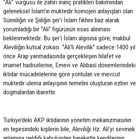
“Ali” vurgusu ile zahiri inanç pratikleri bakımından
geleneksel İslam’ın muktedir homojen anlayışları olan
Sünniliğin ve Şiiliğin şer’i İslam fıkhını baz alarak
yorumladığı bir "Ali" figürünün esas alınması
beklenmektedir. Bu şer’i İslam algısına göre; makbul
Aleviliğin kutsal zokası "Ali’li Alevilik" sadece 1400 yıl
önce Arap yarımadasında gerçekleşen hilafet ve
imamet hadiselerine, Emevi ve Abbasî dönemlerindeki
iktidar mücadelelerine göre yontulan ve mevcut
muktedir ulema anlayışının temelini oluşturan ezber ve
dogmalardan ibarettir.
Türkiye’deki AKP iktidarının yönetim mekanizmasının
en tepesindeki kişilerin bile, Aleviliği Hz. Ali’yi sevmek
anlamına geldiği kabulünden hareketle kendilerinin