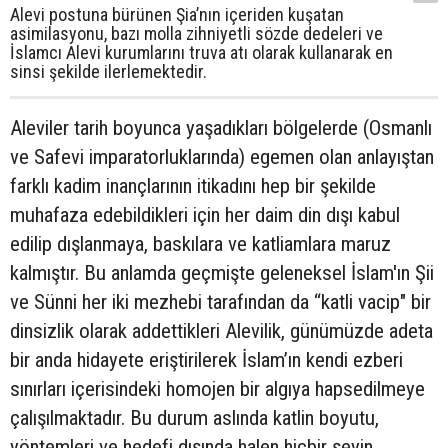
Alevi postuna bürünen Şia’nın içeriden kuşatan
asimilasyonu, bazı molla zihniyetli sözde dedeleri ve
İslamcı Alevi kurumlarını truva atı olarak kullanarak en
sinsi şekilde ilerlemektedir.
Aleviler tarih boyunca yaşadıkları bölgelerde (Osmanlı
ve Safevi imparatorluklarında) egemen olan anlayıştan
farklı kadim inançlarının itikadını hep bir şekilde
muhafaza edebildikleri için her daim din dışı kabul
edilip dışlanmaya, baskılara ve katliamlara maruz
kalmıştır. Bu anlamda geçmişte geleneksel İslam'ın Şii
ve Sünni her iki mezhebi tarafından da “katli vacip" bir
dinsizlik olarak addettikleri Alevilik, günümüzde adeta
bir anda hidayete eriştirilerek İslam’ın kendi ezberi
sınırları içerisindeki homojen bir algıya hapsedilmeye
çalışılmaktadır. Bu durum aslında katlin boyutu,
yöntemleri ve hedefi dışında halen hiçbir şeyin