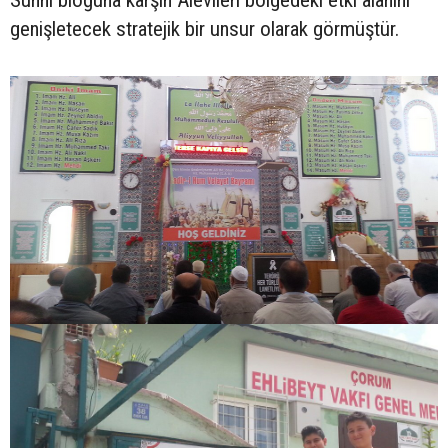
Sünni bloğuna karşın Alevileri bölgedeki etki alanını
genişletecek stratejik bir unsur olarak görmüştür.