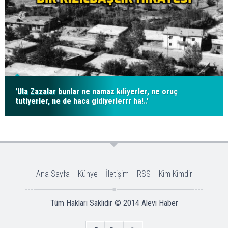
'Ula Zazalar bunlar ne namaz kıliyerler, ne oruç
tutiyerler, ne de haca gidiyerlerrr ha!..'
Ana Sayfa
Künye
İletişim
RSS
Kim Kimdir
Tüm Hakları Saklıdır © 2014
Alevi Haber