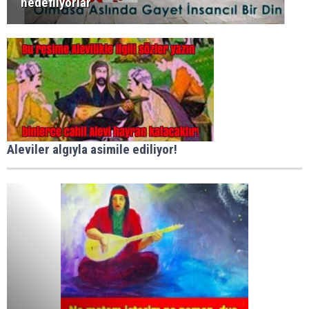
hedefliyorlar
Aleviler algıyla asimile ediliyor!