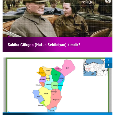
Sabiha Gökçen (Hatun Sebilciyan) kimdir?