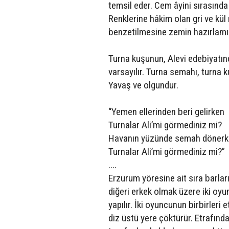
temsil eder. Cem âyini sırasında
Renklerine hâkim olan gri ve kü
benzetilmesine zemin hazırlamış
Turna kuşunun, Alevi edebiyatında
varsayılır. Turna semahı, turna 
Yavaş ve olgundur.
“Yemen ellerinden beri gelirken
Turnalar Ali’mi görmediniz mi?
Havanın yüzünde semah döner
Turnalar Ali’mi görmediniz mi?”
....
Erzurum yöresine ait sıra barlar
diğeri erkek olmak üzere iki oyun
yapılır. İki oyuncunun birbirleri
diz üstü yere çöktürür. Etrafında