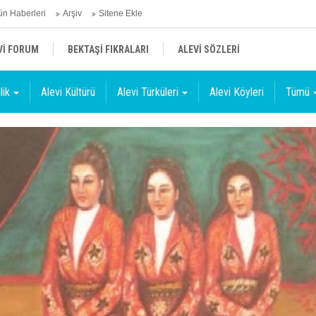
n Haberleri
Arşiv
Sitene Ekle
Vİ FORUM
BEKTAŞİ FIKRALARI
ALEVİ SÖZLERİ
lik
Alevi Kültürü
Alevi Türküleri
Alevi Köyleri
Tümü