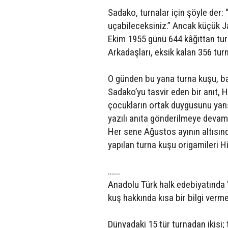
Sadako, turnalar için şöyle der
uçabileceksiniz.” Ancak küçük J
Ekim 1955 günü 644 kâğıttan tu
Arkadaşları, eksik kalan 356 turn
O günden bu yana turna kuşu, ba
Sadako’yu tasvir eden bir anıt, H
çocukların ortak duygusunu yans
yazılı anıta gönderilmeye devam
Her sene Ağustos ayının altısın
yapılan turna kuşu origamileri H
......
Anadolu Türk halk edebiyatında 
kuş hakkında kısa bir bilgi verm
Dünyadaki 15 tür turnadan ikisi; 