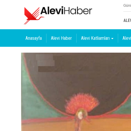
Günü
ALE
Anasayfa
Alevi Haber
Alevi Katliamları
Alevi