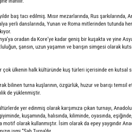
ne inanılır.
 yıldır baş tacı edilmiş. Mısır mezarlarında, Rus şarkılarında, 
tralya yerli danslarında, Yunan ve Roma mitlerinden tutunda h
kıyor.
ya'ya oradan da Kore'ye kadar geniş bir kuşakta ve yine Asya
luluğun, şansın, uzun yaşamın ve barışın simgesi olarak kuts
çok ülkenin halk kültüründe kuş türleri içerisinde en kutsal s
rak bilinen turna kuşlarının, özgürlük, huzur ve barışı temsil et
lik de yüklenmiştir.
ültürlerde yer edinmiş olarak karşımıza çıkan turnayı, Anadolu
giyiminde, kuşamında, halısında, kiliminde, oyasında, eşiğinde
a motif olarak kullanmıştır. İsim olarak da epey yaygındır An
ızın ismi “Şah Turna’dır.