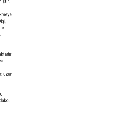
iştir.
çökmeye
işi,
ar.
.
ktadır.
sı
a; uzun
a,
adako,