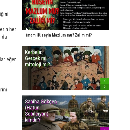
iğini
erin her
İmam Hüseyin Mazlum mu? Zalim mi?
a da
Kerbela:
Minares
Gerçek mi
Camiye
lar eğer
mitoloji mi?
benzey
Cemevle
rini
Sabiha Gökçen
Osmanlı
(Hatun
İmparat
.
Sebilciyan)
Kızılbaş
kimdir?
İsyanlar