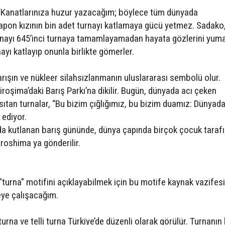
: “Kanatlarınıza huzur yazacağım; böylece tüm dünyada
apon kızının bin adet turnayı katlamaya gücü yetmez. Sadako
rnayı 645’inci turnaya tamamlayamadan hayata gözlerini yuma
ayı katlayıp onunla birlikte gömerler.
rışın ve nükleer silahsızlanmanın uluslararası sembolü olur.
iroşima’daki Barış Parkı’na dikilir. Bugün, dünyada acı çeken
ıtan turnalar, “Bu bizim çığlığımız, bu bizim duamız: Dünyada
 ediyor.
da kutlanan barış gününde, dünya çapında birçok çocuk taraf
iroshima ya gönderilir.
"turna" motifini açıklayabilmek için bu motife kaynak vazifes
eye çalışacağım.
turna ve telli turna Türkiye’de düzenli olarak görülür. Turnanın