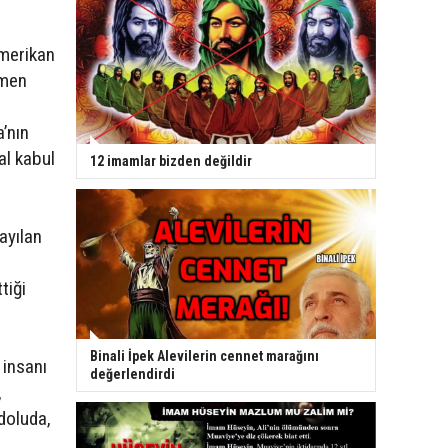
Amerikan
emen
’nın
al kabul
12 imamlar bizden değildir
ayılan
tiği
Binali İpek Alevilerin cennet marağını
 insanı
değerlendirdi
,
adoluda,