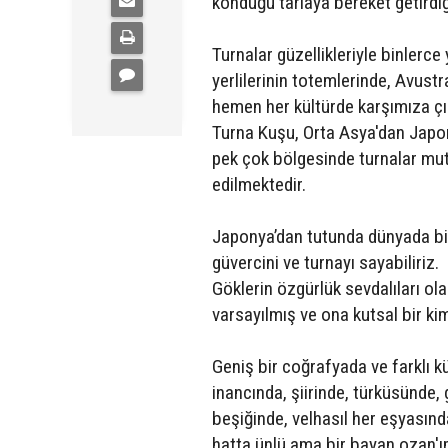
konduğu tarlaya bereket getirdiği
Turnalar güzellikleriyle binlerce
yerlilerinin totemlerinde, Avus
hemen her kültürde karşımıza çı
Turna Kuşu, Orta Asya'dan Japon
pek çok bölgesinde turnalar mut
edilmektedir.
Japonya’dan tutunda dünyada bir 
güvercini ve turnayı sayabiliriz.
Göklerin özgürlük sevdalıları ola
varsayılmış ve ona kutsal bir kim
Geniş bir coğrafyada ve farklı k
inancında, şiirinde, türküsünde, 
beşiğinde, velhasıl her eşyasınd
hatta ünlü ama bir bayan ozan'ım