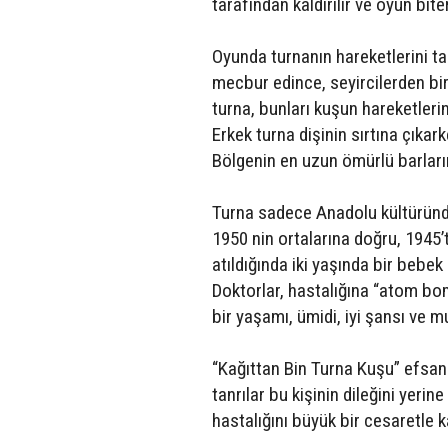
tarafından kaldırılır ve oyun bit
Oyunda turnanın hareketlerini tak
mecbur edince, seyircilerden bir
turna, bunları kuşun hareketleri
Erkek turna dişinin sırtına çıkar
Bölgenin en uzun ömürlü barların
Turna sadece Anadolu kültüründe
1950 nin ortalarına doğru, 1945’
atıldığında iki yaşında bir bebe
Doktorlar, hastalığına “atom bom
bir yaşamı, ümidi, iyi şansı ve m
“Kağıttan Bin Turna Kuşu” efsane
tanrılar bu kişinin dileğini yeri
hastalığını büyük bir cesaretle ka