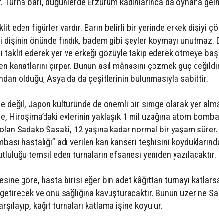
er. Turna barı, düğünlerde Erzurum kadınlarınca da oynana gelm
lit eden figürler vardır. Barın belirli bir yerinde erkek dişiyi 
i dişinin önünde fındık, badem gibi şeyler koymayı unutmaz. D
ni taklit ederek yer ve erkeği gözüyle takip ederek ötmeye başl
ken kanatlarını çırpar. Bunun asıl mânasını çözmek güç değildir
dan olduğu, Asya da da çeşitlerinin bulunmasıyla sabittir.
 değil, Japon kültüründe de önemli bir simge olarak yer alma
te, Hiroşima’daki evlerinin yaklaşık 1 mil uzağına atom bomba
k olan Sadako Sasaki, 12 yaşına kadar normal bir yaşam sürer.
bası hastalığı” adı verilen kan kanseri teşhisini koyduklarınd
utluluğu temsil eden turnaların efsanesi yeniden yazılacaktır.
sine göre, hasta birisi eğer bin adet kâğıttan turnayı katlars
ne getirecek ve onu sağlığına kavuşturacaktır. Bunun üzerine S
rşılayıp, kağıt turnaları katlama işine koyulur.