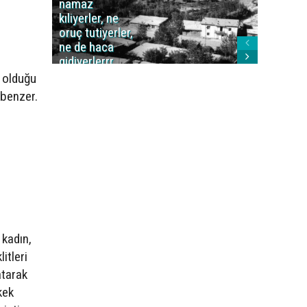
namaz
değil mi
kıliyerler, ne
oruç tutiyerler,
ne de haca
gidiyerlerrr
ha!..'
n olduğu
 benzer.
 kadın,
itleri
atarak
kek