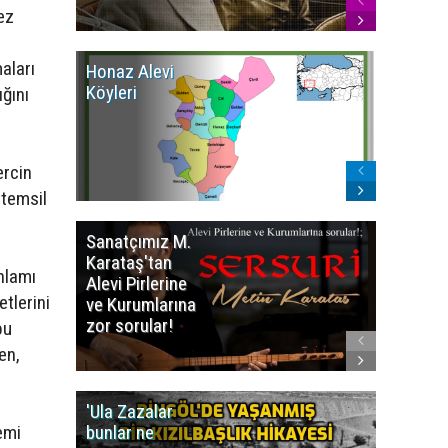
ez
aları
Honaz Alevi
İzmir Kı
Köyleri
Alevi Kö
ığını
ercin
 temsil
Sanatçımız M.
İsmail
Karataş'tan
BEŞİKÇİ
nlamı
Alevi Pirlerine
ezberbo
tlerini
ve Kurumlarına
bir yazı:
zor sorular!
Aleviler
bu
kafa karı
en,
'Ula Zazalar
Alınan 
emi
bunlar ne
caiz midi