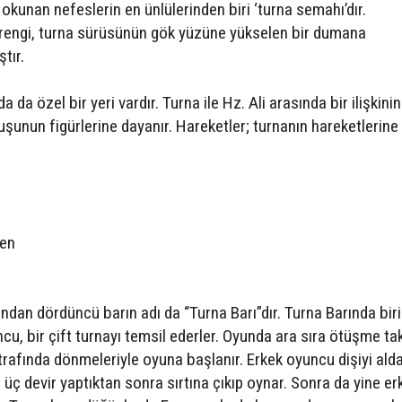
 okunan nefeslerin en ünlülerinden biri ‘turna semahı’dır.
l rengi, turna sürüsünün gök yüzüne yükselen bir dumana
tır.
 da özel bir yeri vardır. Turna ile Hz. Ali arasında bir ilişkini
kuşunun figürlerine dayanır. Hareketler; turnanın hareketlerine
ken
ından dördüncü barın adı da “Turna Barı”dır. Turna Barında biri
cu, bir çift turnayı temsil ederler. Oyunda ara sıra ötüşme takl
 etrafında dönmeleriyle oyuna başlanır. Erkek oyuncu dişiyi ald
 üç devir yaptıktan sonra sırtına çıkıp oynar. Sonra da yine er