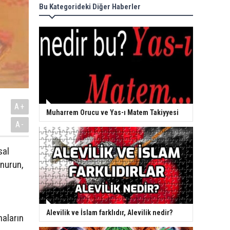
Bu Kategorideki Diğer Haberler
A+
Muharrem Orucu ve Yas-ı Matem Takiyyesi
A-
sal
onurun,
Alevilik ve İslam farklıdır, Alevilik nedir?
naların