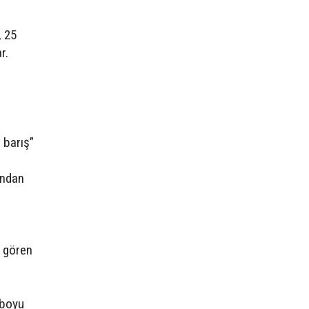
, 25
r.
 barış”
ından
i gören
 boyu