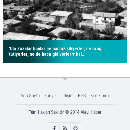
'Ula Zazalar bunlar ne namaz kıliyerler, ne oruç
tutiyerler, ne de haca gidiyerlerrr ha!..'
Ana Sayfa
Künye
İletişim
RSS
Kim Kimdir
Tüm Hakları Saklıdır © 2014
Alevi Haber