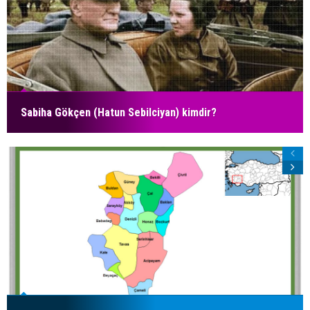
Sabiha Gökçen (Hatun Sebilciyan) kimdir?