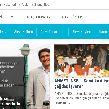
n Haberleri
Arşiv
Sitene Ekle
Vİ FORUM
BEKTAŞİ FIKRALARI
ALEVİ SÖZLERİ
lik
Alevi Kültürü
Alevi Türküleri
Alevi Köyleri
Tümü
AHMET İNSEL : Sendika düş
çağdaş işveren
AHMET İNSEL : Sendika düşmanı çağda
İnsel
Sendikalı oldukları için çıkarılan YÖRSA
fabrikanın...
or; nedir bu