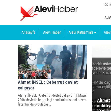
Günü
ALE
Anasayfa
Alevi Haber
Alevi Katliamları
Alevi
Ahmet İNSEL : Ceberrut devlet
çalışıyor
Ahmet İNSEL : Ceberrut devlet çalışıyor 1 Mayıs
Ahmet 
2008, devletin başta işçi sendikaları olmak üzere
İstanbul'da uyguladığı...
anlatıy