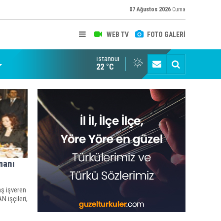
07 Ağustos 2026
Cuma
WEB TV
FOTO GALERİ
İstanbul
22 °C
manı
ş işveren
N işçileri,