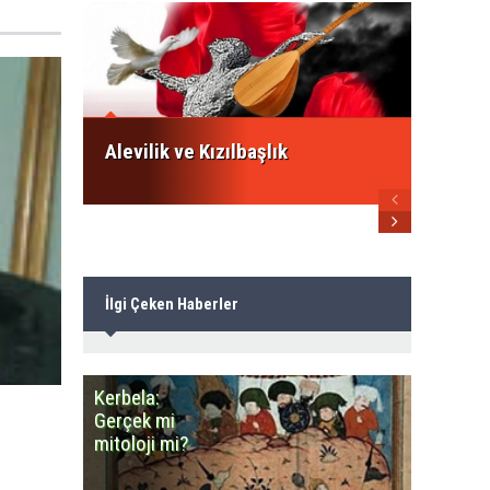
İsmail
ezberb
Alevile
Alevilik ve Kızılbaşlık
İlgi Çeken Haberler
Kerbela:
Minares
Gerçek mi
Camiye
mitoloji mi?
benzey
Cemevle