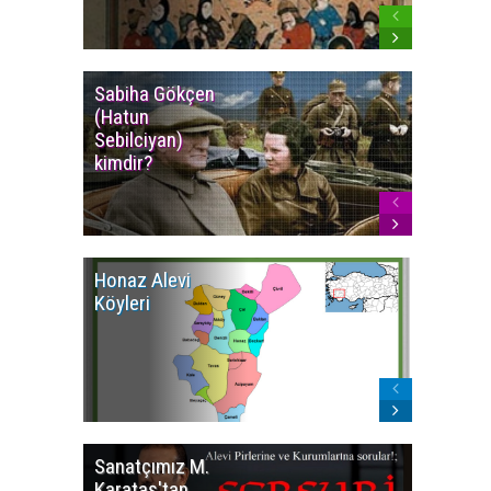
Sabiha Gökçen
Osmanlı
(Hatun
İmparat
Sebilciyan)
Kızılbaş
kimdir?
İsyanlar
Honaz Alevi
İzmir Kı
Köyleri
Alevi Kö
Sanatçımız M.
İsmail
Karataş'tan
BEŞİKÇİ