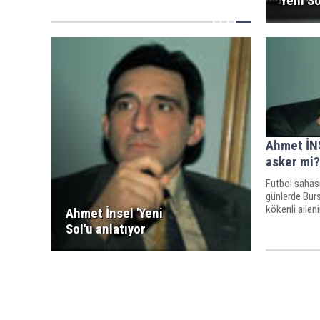
Yeni So
Ahmet İNS
asker mi?
Futbol sahası
günlerde Burs
kökenli aileni
Ahmet İnsel 'Yeni
Sol'u anlatıyor