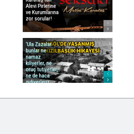
Alevi Pirlerine
ezberbo
ve Kurumlarına
bir yazı:
zor sorular!
Aleviler
kafa karı
'Ula Zazalar
Alınan 
bunlar ne
caiz midi
namaz
değil mi
kıliyerler, ne
oruç tutiyerler,
ne de haca
gidiyerlerrr
ha!..'