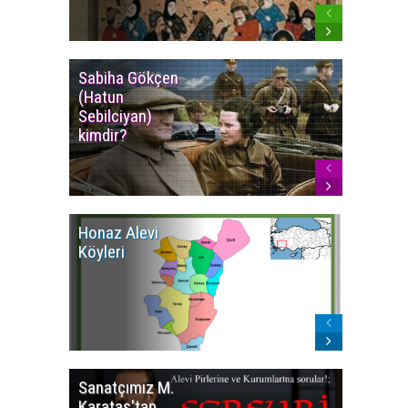
Sabiha Gökçen
Osmanlı
(Hatun
İmparat
Sebilciyan)
Kızılbaş
kimdir?
İsyanlar
Honaz Alevi
İzmir Kı
Köyleri
Alevi Kö
Sanatçımız M.
İsmail
Karataş'tan
BEŞİKÇİ