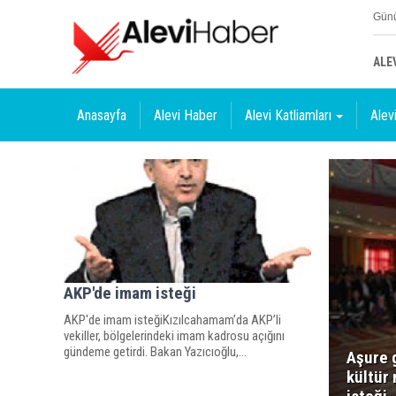
Günü
ALE
Anasayfa
Alevi Haber
Alevi Katliamları
Alevi
AKP'de imam isteği
AKP'de imam isteğiKızılcahamam’da AKP’li
vekiller, bölgelerindeki imam kadrosu açığını
gündeme getirdi. Bakan Yazıcıoğlu,...
Aşure 
kültür