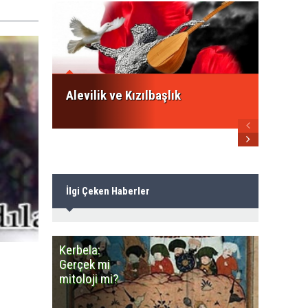
İsmail
ezberb
Alevile
Alevilik ve Kızılbaşlık
İlgi Çeken Haberler
Kerbela:
Minares
Gerçek mi
Camiye
mitoloji mi?
benzey
Cemevle