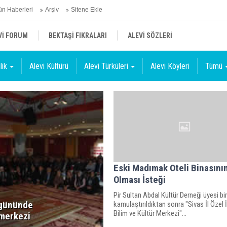
n Haberleri
Arşiv
Sitene Ekle
Vİ FORUM
BEKTAŞİ FIKRALARI
ALEVİ SÖZLERİ
lik
Alevi Kültürü
Alevi Türküleri
Alevi Köyleri
Tümü
Eski Madımak Oteli Binasın
Olması İsteği
Pir Sultan Abdal Kültür Derneği üyesi bir
gününde
kamulaştırıldıktan sonra "Sivas İl Özel 
Bilim ve Kültür Merkezi"...
 merkezi