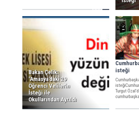
isteği
Cumhurba
isteği
Bakan Çelik:
"Amasya'daki 29
Cumhurbaşka
Öğrenci Velilerin
isteğiCumhur
Turgut Özal'd
İsteği ile
cumhurbaşkan
Okullarından Ayrıldı