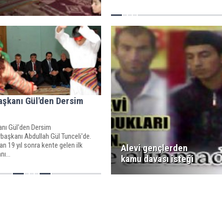
şkanı Gül'den Dersim
nı Gül'den Dersim
başkanı Abdullah Gül Tunceli'de.
an 19 yıl sonra kente gelen ilk
Alevi gençlerden
ı...
kamu davası isteği