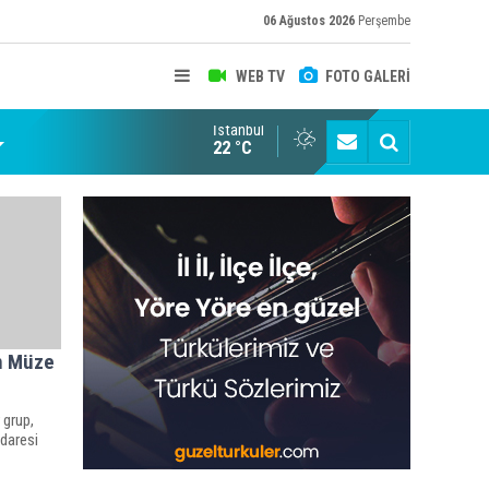
06 Ağustos 2026
Perşembe
WEB TV
FOTO GALERİ
İstanbul
22 °C
ın Müze
 grup,
İdaresi