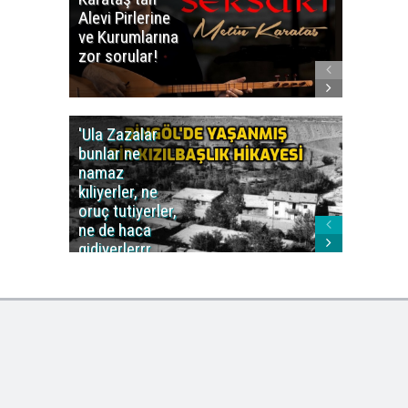
Alevi Pirlerine
ezberbo
ve Kurumlarına
bir yazı:
zor sorular!
Aleviler
kafa karı
'Ula Zazalar
Alınan 
bunlar ne
caiz midi
namaz
değil mi
kıliyerler, ne
oruç tutiyerler,
ne de haca
gidiyerlerrr
ha!..'