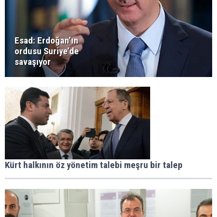
Esad: Erdoğan’ın
ordusu Suriye’de
savaşıyor
Kürt halkının öz yönetim talebi meşru bir talep