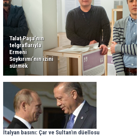
Talat Paşa’nın
telgraflarıyla
Ermeni
Soykırımı’nın izini
sürmek
İtalyan basını: Çar ve Sultan'ın düellosu