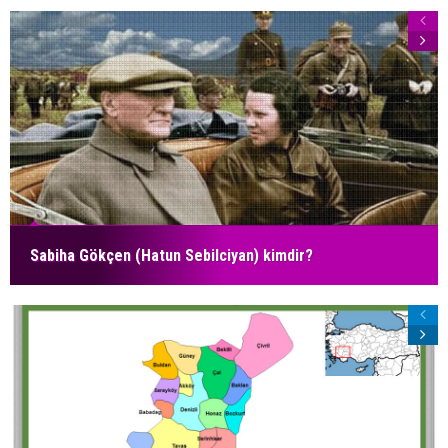
Sabiha Gökçen (Hatun Sebilciyan) kimdir?