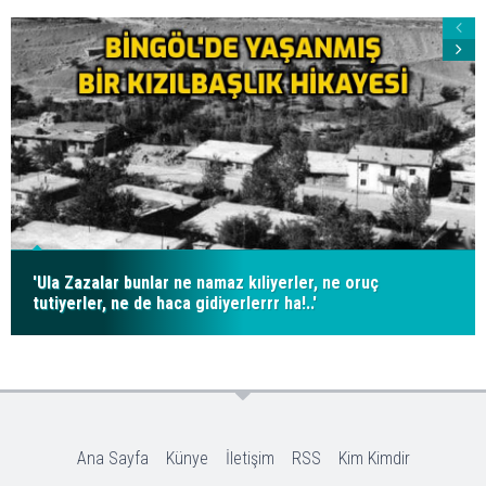
'Ula Zazalar bunlar ne namaz kıliyerler, ne oruç
tutiyerler, ne de haca gidiyerlerrr ha!..'
Ana Sayfa
Künye
İletişim
RSS
Kim Kimdir