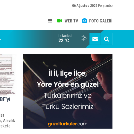
06 Ağustos 2026
Perşembe
WEB TV
FOTO GALERİ
İstanbul
22 °C
BF'yi
üst
, Alevilik
arekete