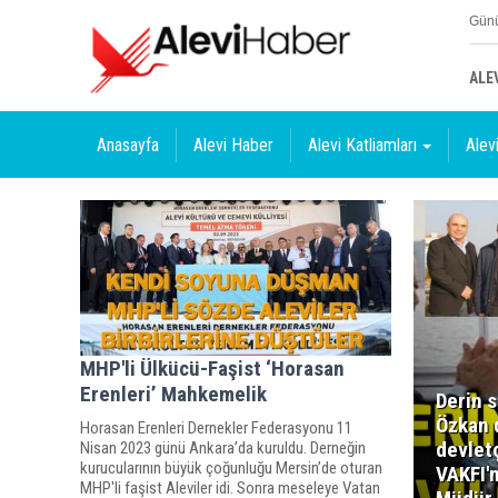
Günü
ALE
Anasayfa
Alevi Haber
Alevi Katliamları
Alevi
MHP'li Ülkücü-Faşist ‘Horasan
Erenleri’ Mahkemelik
Derin s
Özkan 
Horasan Erenleri Dernekler Federasyonu 11
devlet
Nisan 2023 günü Ankara’da kuruldu. Derneğin
kurucularının büyük çoğunluğu Mersin’de oturan
VAKFI'
MHP'li faşist Aleviler idi. Sonra meseleye Vatan