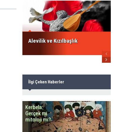
İsmail
ezberb
Alevile
Alevilik ve Kızılbaşlık
İlgi Çeken Haberler
Kerbela:
Minares
Gerçek mi
Camiye
mitoloji mi?
benzey
Cemevle