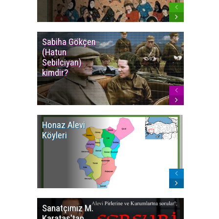
Sabiha Gökçen
Osmanlı
(Hatun
İmparat
Sebilciyan)
Kızılbaş
kimdir?
İsyanlar
Honaz Alevi
İzmir Kı
Köyleri
Alevi Kö
Sanatçımız M.
İsmail
Karataş'tan
BEŞİKÇİ