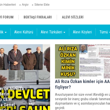
n Haberleri
Arşiv
Sitene Ekle
Vİ FORUM
BEKTAŞİ FIKRALARI
ALEVİ SÖZLERİ
lik
Alevi Kültürü
Alevi Türküleri
Alevi Köyleri
Tümü
Ali Rıza Özkan kimler için AA
fişliyor?
erçe Ali Rıza
derin
Avusturyanın bir süre evvel Aleviliği en 
çi CEM
seviyede bir inanç grubu olarak tanıması
düşmanlarını ve iç asimilasyoncuları h
na Genel
geçirdi.