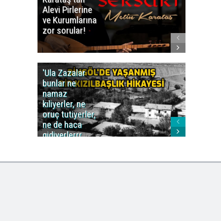
Alevi Pirlerine
ezberbo
ve Kurumlarına
bir yazı:
zor sorular!
Aleviler
kafa karı
'Ula Zazalar
Alınan 
bunlar ne
caiz midi
namaz
değil mi
kıliyerler, ne
oruç tutiyerler,
ne de haca
gidiyerlerrr
ha!..'