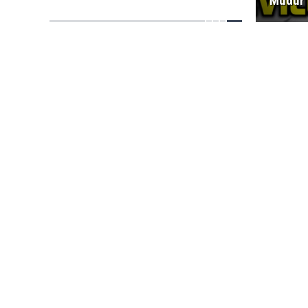
Müdür 
Partisi, Devlet Bahçeli, Doğu Perinçek ve RANT
dahil olunca olanlar oldu