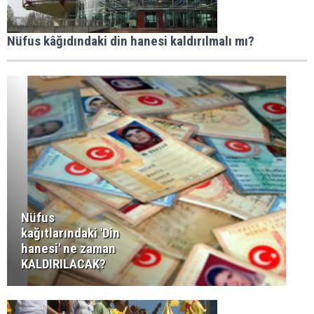
Nüfus kâğıdındaki din hanesi kaldırılmalı mı?
Nüfus
kağıtlarındaki 'Din
hanesi' ne zaman
KALDIRILACAK?