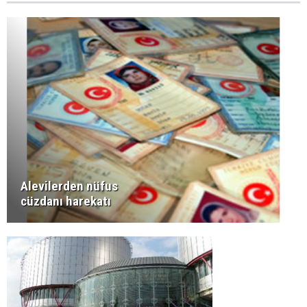
Alevilerden nüfus
cüzdanı harekatı