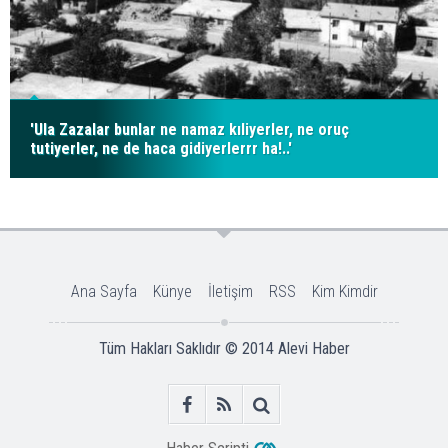
'Ula Zazalar bunlar ne namaz kıliyerler, ne oruç
tutiyerler, ne de haca gidiyerlerrr ha!..'
Ana Sayfa
Künye
İletişim
RSS
Kim Kimdir
Tüm Hakları Saklıdır © 2014
Alevi Haber