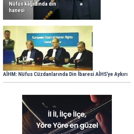
Nüfus kâğıdında din
hanesi
AİHM: Nüfus Cüzdanlarında Din İbaresi AİHS'ye Aykırı