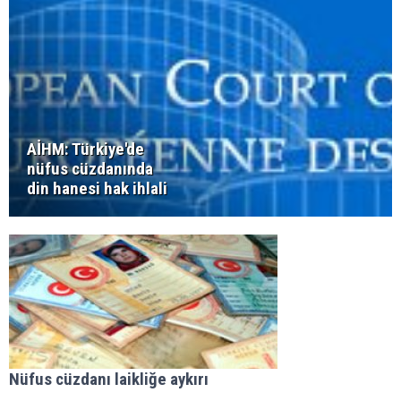
AİHM: Türkiye'de
nüfus cüzdanında
din hanesi hak ihlali
Nüfus cüzdanı laikliğe aykırı