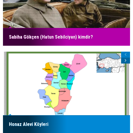
Sabiha Gökçen (Hatun Sebilciyan) kimdir?
Honaz Alevi Köyleri