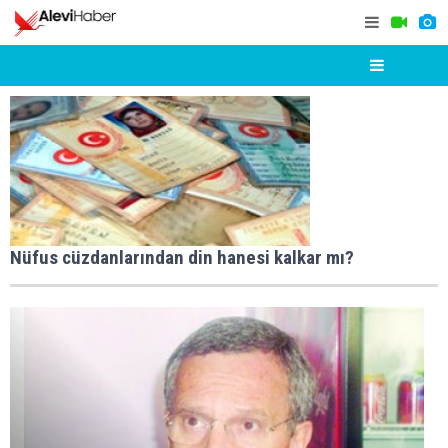
Nüfus cüzdanlarından din hanesi kalkar mı?