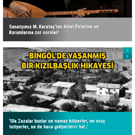
Sanatçımız M. Karataş'tan Alevi Pirlerine ve
Kurumlarına zor sorular!
'Ula Zazalar bunlar ne namaz kıliyerler, ne oruç
tutiyerler, ne de haca gidiyerlerrr ha!..'