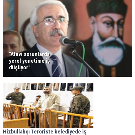
"Alevi sorunlarda
yerel yönetime iş
düşüyor"
Hizbullahçı Teröriste belediyede iş