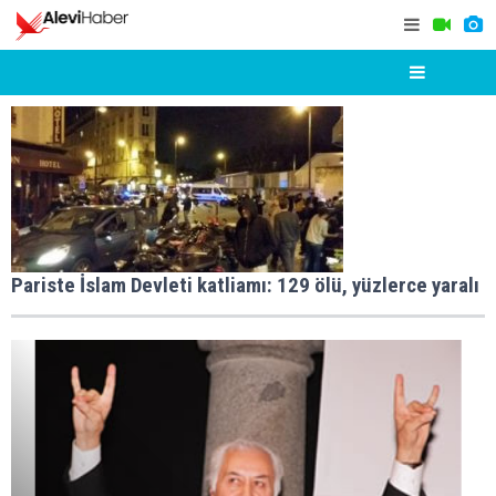
Pariste İslam Devleti katliamı: 129 ölü, yüzlerce yaralı