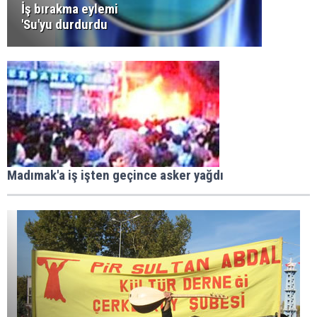
İş bırakma eylemi
'Su'yu durdurdu
Madımak'a iş işten geçince asker yağdı