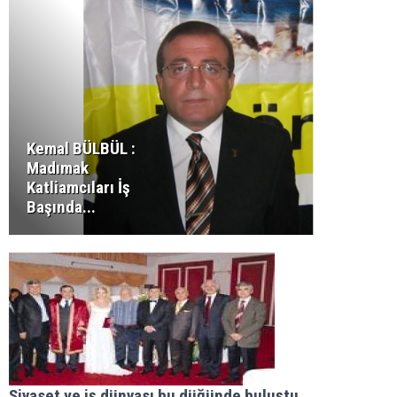
Kemal BÜLBÜL :
Madımak
Katliamcıları İş
Başında...
Siyaset ve iş dünyası bu düğünde buluştu