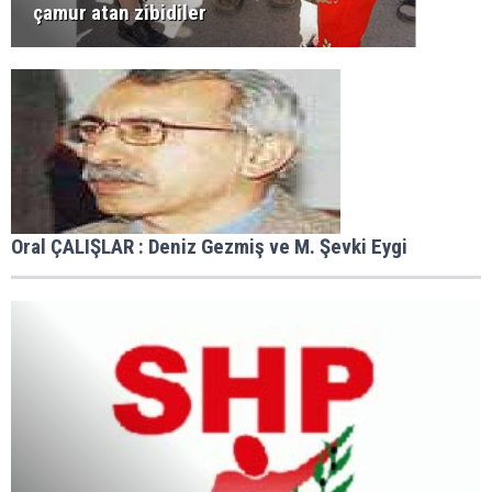
çamur atan zibidiler
Oral ÇALIŞLAR : Deniz Gezmiş ve M. Şevki Eygi