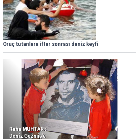
Oruç tutanlara iftar sonrası deniz keyfi
Reha MUHTAR :
Deniz Gezmiş'e