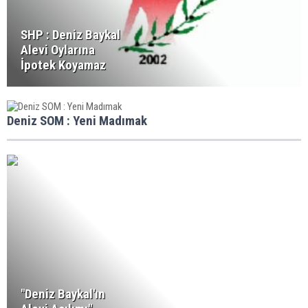
SHP : Deniz Baykal
Alevi Oylarına
İpotek Koyamaz
Deniz SOM : Yeni Madımak
"Deniz Baykal'ın