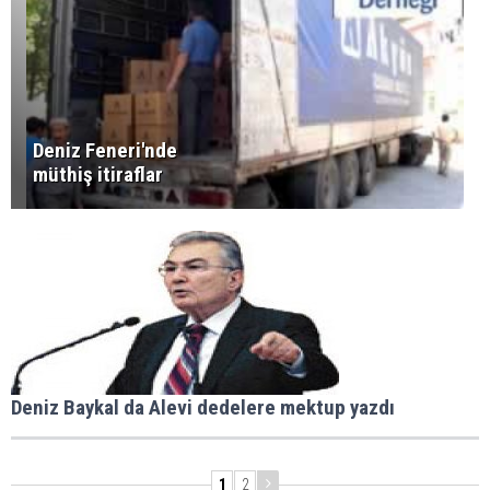
Deniz Feneri'nde
müthiş itiraflar
Deniz Baykal da Alevi dedelere mektup yazdı
1
2