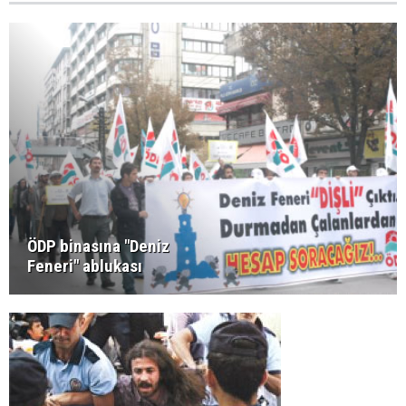
ÖDP binasına "Deniz
Feneri" ablukası