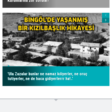
Kurumlarına zor sorular!
'Ula Zazalar bunlar ne namaz kıliyerler, ne oruç
tutiyerler, ne de haca gidiyerlerrr ha!..'