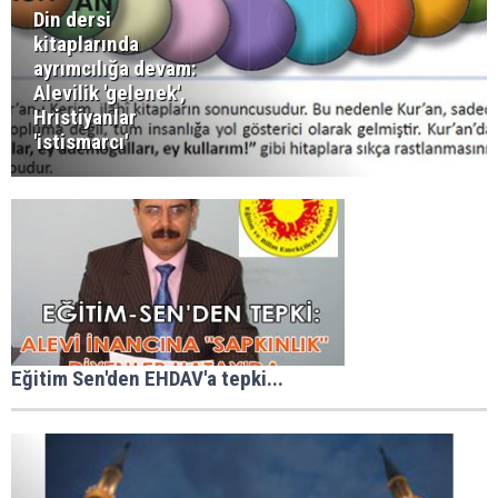
Din dersi
kitaplarında
ayrımcılığa devam:
Alevilik 'gelenek',
Hristiyanlar
'istismarcı'
Eğitim Sen'den EHDAV'a tepki...