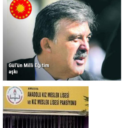
Gül'ün Milli Eğitim
aşkı