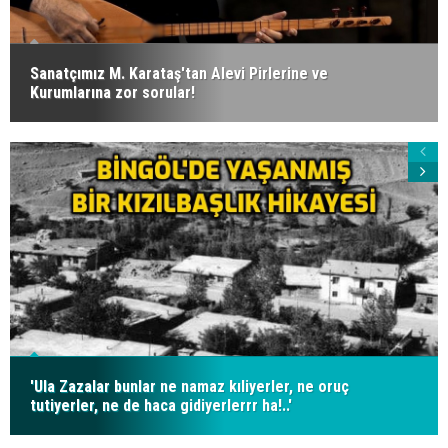
Sanatçımız M. Karataş'tan Alevi Pirlerine ve
Kurumlarına zor sorular!
'Ula Zazalar bunlar ne namaz kıliyerler, ne oruç
tutiyerler, ne de haca gidiyerlerrr ha!..'