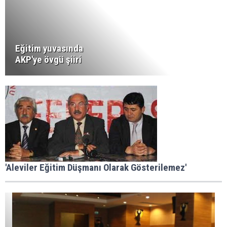
Eğitim yuvasında
AKP'ye övgü şiiri
'Aleviler Eğitim Düşmanı Olarak Gösterilemez'