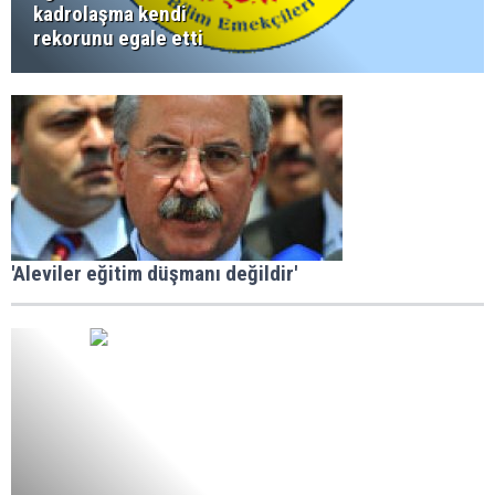
kadrolaşma kendi
rekorunu egale etti
'Aleviler eğitim düşmanı değildir'