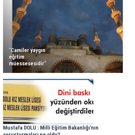
"Camiler yaygın
eğitim
müessesesidir"
Mustafa DOLU : Milli Eğitim Bakanlığı'nın
soruşturmaları ne oldu?